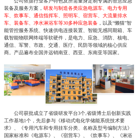
公司依据行业客户特色及所需量身定制专属的
智慧
应急
装备及服务方案，
研发与制造各类应急电源车、
电力专用
车、
炊事车、通信指挥车、照明车、
宿营车、大流量排水
车
、装备车、净水淋浴车等
30多种
应急装备
，以及
“懒猫”
智
能
管控服务系统、快速供电连接装置
、
智能无感同期箱、车
载智能物联网终端等软硬件，是
电力、应急、
消防、
核电、
通信、军警、市政、交通、医疗、民防等领域
的
核心供应
商
。产品遍布全国并
远销南亚、西亚、
东南亚等国家
。
公司
获批成立了
省级
研发平台
3
个
,省级博士后创新实践
工作基地1个，先后参与《移动式电化学储能系统技术要
求》
、《专用汽车和专用挂车分类、名称及型号编制方法》
国家标准
和
《电源车》
、《宿营车》、《炊事车》、《淋浴