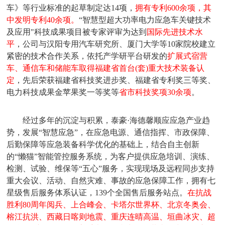
车》等
行业标准的起草制定
达
14项，
拥有专利
6
00余项
，其
中发明专利
40余项
。
“智慧型超大功率电力应急车关键技术
及应用"科技成果项目被专家评审为达到
国际先进技术水
平
，
公司与汉阳专用汽车研究所、厦门大学等
10家院校建立
紧密的技术合作关系，依托产学研平台研发的
扩展式宿营
车、通信车和储能车取得福建省首台
(套)重大技术装备认
定
，先后荣获福建省科技奖进步奖、福建省专利奖三等奖、
电力科技成果金苹果奖一等奖等
省市科技奖项
30余项
。
经过多年的沉淀与积累，泰豪
·海德馨顺应应急产业趋
势，发展“智慧应急”，在应急电源、通信指挥、市政保障、
后勤保障等应急装备科学优化的基础上，结合自主创新
的
“
懒猫
”
智能管控
服务系统，为客户提供应急培训、演练、
检测、试验、维保等
“
五心
”服务，实现现场及远程同步支持
重大会议、活动、自然灾难、事故的应急保障工作
，
拥有七
星级售后服务体系认证，
139个全国售后服务站点
。
在抗战
胜利
80周年阅兵、上合峰会、
卡塔尔世界杯、北京冬奥会
、
榕江抗洪、西藏日喀则地震、
重庆连晴高温、垣曲冰灾、超