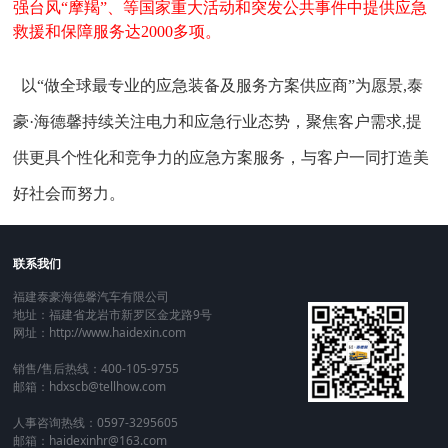
强台风
“摩羯”
、
等
国家重大活动和
突发公共事件
中提供应急
救援和保障服务达
2000多项
。
以
“做全球最专业的应急装备及服务方案供应商”为愿景,泰
豪·海德馨持续关注电力和应急行业态势，聚焦客户需求,提
供更具个性化和竞争力的应急方案服务，与客户一同打造美
好社会而努力。
联系我们
福建泰豪海德馨汽车有限公司
地址：福建省龙岩市新罗区金龙路9号
网址：http://www.haidexin.com
销售/售后热线：400-105-9755
邮箱：hdxscb@tellhow.com
人事咨询热线：0597-3295605
邮箱：haidexinhr@163.com