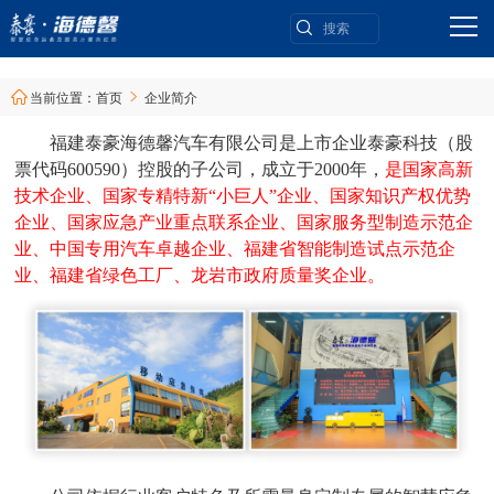
当前位置：
首页
企业简介


福建泰豪海德馨汽车有限公司是
上市企业泰豪科技
（
股
票代码
600590
）控股的子公司，成立于
2000年，
是国家高新
技术企业、国家专精特新
“小巨人”企业、国家知识产权优势
企业、国家应急产业重点联系企业、
国家服务型制造示范企
业、
中国专用汽车卓越企业、福建省智能制造试点示范企
业
、
福建省绿色工厂、龙岩市政府质量奖企业
。