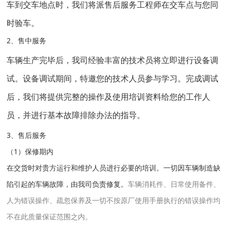
车
到交
车
地点时，我们将派
售后服务工程师
在
交车
点与您同
时验
车
。
2、售中服务
车辆生产完毕后，我司经验丰富
的
技术员
将立即进行
设备调
试。设备调试期间，特邀您的技术人员参与学习。完成调试
后，我们将提供完整的操作及使用培训资料给
您
的工作人
员，并进行基本故障排除办法的指导。
3、售后服务
（1）保修期内
在交货时对贵方运行和维护人员进行必要的培训。一切因车辆制造缺
陷引起的车辆故障，由我司负责修复。
车辆消耗件、日常使用备件、
人为错误操作、疏忽保养及一切不按原厂使用手册执行的错误操作均
不在此质量保证范围之内。